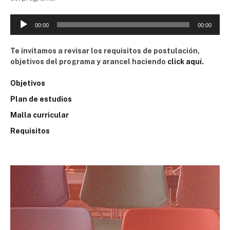
R
00:00
00:00
e
p
Te invitamos a revisar los requisitos de postulación,
r
objetivos del programa y arancel haciendo
click aquí.
o
d
Objetivos
u
c
Plan de estudios
t
Malla curricular
o
r
Requisitos
d
e
A
u
d
i
o